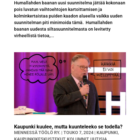
Humallahden baanan uusi suunnitelma jättää kokonaan
pois luvatun vaihtoehtojen kartoittamisen ja
kolminkertaistaa puiden kaadon alueella vaikka uuden
suunnitelman piti minimoida tämä. Humallahden
baanan uudesta siltasuunnitelmasta on levitetty
virheellistä tietoa,...
Kaupunki kuulee, mutta kuunteleeko se todella?
MENNESSÄ
TÖÖLÖ RY.
|
TOUKO 7, 2024
|
KAUPUNKI
,
KAUPUNKIKESKUSTEKUT
,
KOLUMNIT
,
UUTISIA