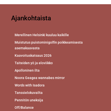
Ajankohtaista
Merellinen Helsinki kuuluu kaikille
Muistutus puistominigolfin poikkeamisesta
asemakaavasta
Kaavoituskatsaus 2026
Taiteiden yö ja eloviikko
Apolloninen ilta
Noora Geagea wannabes mirror
Words with Isadora
Tanssielokuvailta
Pennitön uneksija
Off/Balance