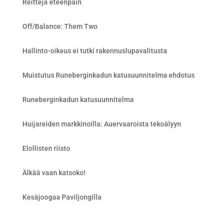
Reittejä eteenpäin
Off/Balance: Them Two
Hallinto-oikeus ei tutki rakennuslupavalitusta
Muistutus Runeberginkadun katusuunnitelma ehdotus
Runeberginkadun katusuunnitelma
Huijareiden markkinoilla: Auervaaroista tekoälyyn
Elollisten riisto
Älkää vaan katsoko!
Kesäjoogaa Paviljongilla