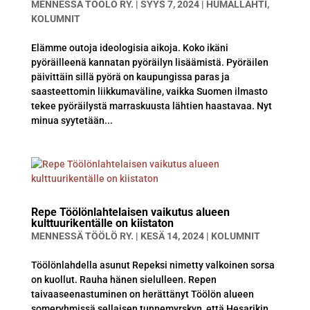
MENNESSÄ
TÖÖLÖ RY.
|
SYYS 7, 2024
|
HUMALLAHTI
,
KOLUMNIT
Elämme outoja ideologisia aikoja. Koko ikäni
pyöräilleenä kannatan pyöräilyn lisäämistä. Pyöräilen
päivittäin sillä pyörä on kaupungissa paras ja
saasteettomin liikkumaväline, vaikka Suomen ilmasto
tekee pyöräilystä marraskuusta lähtien haastavaa. Nyt
minua syytetään...
Repe Töölönlahtelaisen vaikutus alueen
kulttuurikentälle on kiistaton
MENNESSÄ
TÖÖLÖ RY.
|
KESÄ 14, 2024
|
KOLUMNIT
Töölönlahdella asunut Repeksi nimetty valkoinen sorsa
on kuollut. Rauha hänen sielulleen. Repen
taivaaseenastuminen on herättänyt Töölön alueen
someryhmissä sellaisen tunnemyrskyn, että Hesarikin