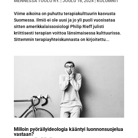
MENNESSÄ
TÖÖLÖ RY.
|
JOULU 16, 2024
|
KOLUMNIT
Viime aikoina on puhuttu terapiakulttuurin kasvusta
Suomessa. Ilmiö ei ole uusi ja jo yli puoli vuosisataa
sitten amerikkalaissosiologi Philip Rieff julisti
kriittisesti terapian voittoa länsimaisessa kulttuurissa.
Sittemmin terapiayhteiskunnasta on kirjoitettu...
Milloin pyöräilyideologia kääntyi luonnonsuojelua
vastaan?