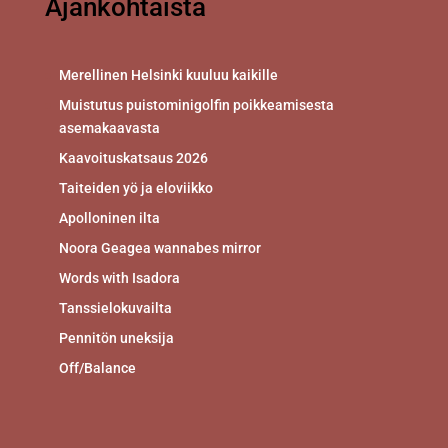
Ajankohtaista
Merellinen Helsinki kuuluu kaikille
Muistutus puistominigolfin poikkeamisesta
asemakaavasta
Kaavoituskatsaus 2026
Taiteiden yö ja eloviikko
Apolloninen ilta
Noora Geagea wannabes mirror
Words with Isadora
Tanssielokuvailta
Pennitön uneksija
Off/Balance