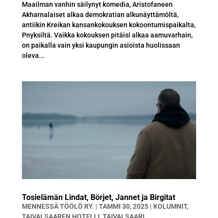
Maailman vanhin säilynyt komedia, Aristofaneen
Akharnalaiset alkaa demokratian alkunäyttämöltä,
antiikin Kreikan kansankokouksen kokoontumispaikalta,
Pnyksiltä. Vaikka kokouksen pitäisi alkaa aamuvarhain,
on paikalla vain yksi kaupungin asioista huolissaan
oleva...
Tosielämän Lindat, Börjet, Jannet ja Birgitat
MENNESSÄ
TÖÖLÖ RY.
|
TAMMI 30, 2025
|
KOLUMNIT
,
TAIVALSAAREN HOTELLI
,
TAIVALSAARI