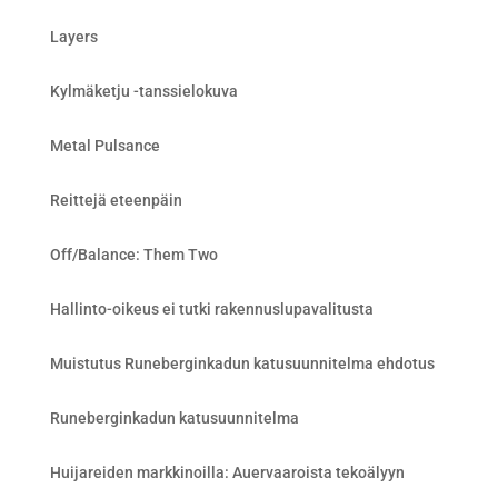
Layers
Kylmäketju -tanssielokuva
Metal Pulsance
Reittejä eteenpäin
Off/Balance: Them Two
Hallinto-oikeus ei tutki rakennuslupavalitusta
Muistutus Runeberginkadun katusuunnitelma ehdotus
Runeberginkadun katusuunnitelma
Huijareiden markkinoilla: Auervaaroista tekoälyyn