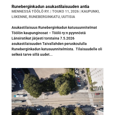
Runeberginkadun asukastilaisuuden antia
MENNESSÄ
TÖÖLÖ RY.
|
TOUKO 11, 2026
|
KAUPUNKI
,
LIIKENNE
,
RUNEBERGINKATU
,
UUTISIA
Asukastilaisuus Runeberginkadun katusuunnitelmat
Töölön kaupunginosat – Töölö ry:n pyynnöstä
Länsiratikat järjesti torstaina 7.5.2026
asukastilaisuuden Taivallahden peruskoululla
Runeberginkadun katusuunnitelmista. Tilaisuudelle oli
selkeä tarve sillä uudet...