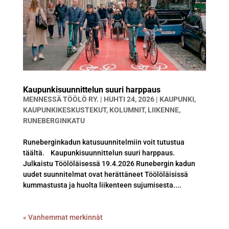
Kaupunkisuunnittelun suuri harppaus
MENNESSÄ
TÖÖLÖ RY.
|
HUHTI 24, 2026
|
KAUPUNKI
,
KAUPUNKIKESKUSTEKUT
,
KOLUMNIT
,
LIIKENNE
,
RUNEBERGINKATU
Runeberginkadun katusuunnitelmiin voit tutustua
täältä. Kaupunkisuunnittelun suuri harppaus.
Julkaistu Töölöläisessä 19.4.2026 Runebergin kadun
uudet suunnitelmat ovat herättäneet Töölöläisissä
kummastusta ja huolta liikenteen sujumisesta....
« Vanhemmat merkinnät