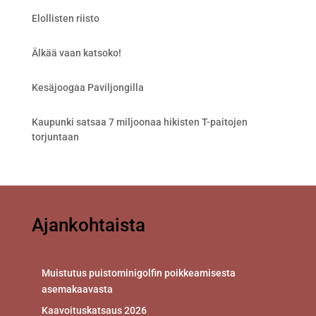
Elollisten riisto
Älkää vaan katsoko!
Kesäjoogaa Paviljongilla
Kaupunki satsaa 7 miljoonaa hikisten T-paitojen
torjuntaan
Ajankohtaista
Muistutus puistominigolfin poikkeamisesta
asemakaavasta
Kaavoituskatsaus 2026