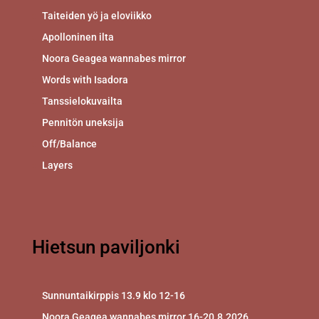
Taiteiden yö ja eloviikko
Apolloninen ilta
Noora Geagea wannabes mirror
Words with Isadora
Tanssielokuvailta
Pennitön uneksija
Off/Balance
Layers
Hietsun paviljonki
Sunnuntaikirppis 13.9 klo 12-16
Noora Geagea wannabes mirror 16-20.8.2026